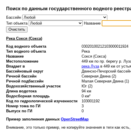
Поиск по данным государственного водного реестр
Бассейн
Тип объекта
Название
Река Сокся (Сокса)
Код водного объекта
03020100212103000011924
Тип водного объекта
Река
Название
Сокся (Сокса)
Местоположение
449 км по пр. берегу р. Луз
Впадает в
река Луза
в 449 км от усть
Бассейновый округ
Двинско-Печорский бассейн
Речной бассейн
Северная Двина (2)
Речной подбассейн
Малая Северная Двина (1)
Водохозяйственный участок
Юг (2)
Длина водотока
94 км
Водосборная площадь
0 км²
Код по гидрологической изученности
103001192
Номер тома по ГИ
3
Выпуск по ГИ
0
Пример заполнения данных
OpenStreetMap
Внимание, это только пример, не копируйте значения в теги как есть,