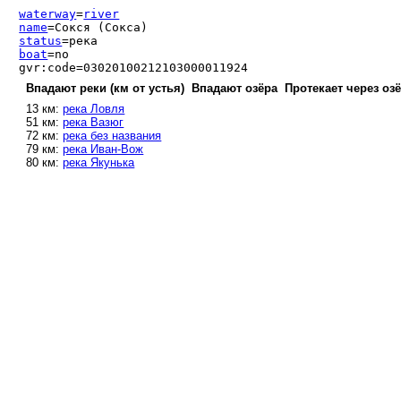
waterway
=
river
name
=Сокся (Сокса)
status
=река
boat
=no
gvr:code=03020100212103000011924
Впадают реки (км от устья)
Впадают озёра
Протекает через оз
13 км:
река Ловля
51 км:
река Вазюг
72 км:
река без названия
79 км:
река Иван-Вож
80 км:
река Якунька