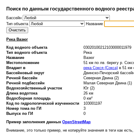
Поиск по данным государственного водного реестр
Бассейн
Тип объекта
Название
Река Вазюг
Код водного объекта
03020100212103000011979
Тип водного объекта
Река
Название
Вазюг
Местоположение
51 км по лв. берегу р. Сокс
Впадает в
река Сокся (Сокса)
в 51 км 
Бассейновый округ
Двинско-Печорский бассейн
Речной бассейн
Северная Двина (2)
Речной подбассейн
Малая Северная Двина (1)
Водохозяйственный участок
Юг (2)
Длина водотока
26 км
Водосборная площадь
0 км²
Код по гидрологической изученности
103001197
Номер тома по ГИ
3
Выпуск по ГИ
0
Пример заполнения данных
OpenStreetMap
Внимание, это только пример, не копируйте значения в теги как есть,