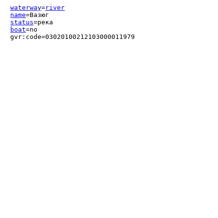
waterway
=
river
name
=Вазюг
status
=река
boat
=no
gvr:code=03020100212103000011979