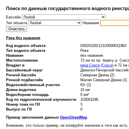
Поиск по данным государственного водного реестр
Бассейн
Тип объекта
Название
Река без названия
Код водного объекта
03020100212103000011962
Тип водного объекта
Река
Название
без названия
Местоположение
72 км по пр. берегу р. Сокс
Впадает в
река Сокся (Сокса)
в 72 км 
Бассейновый округ
Двинско-Печорский бассейн
Речной бассейн
Северная Двина (2)
Речной подбассейн
Малая Северная Двина (1)
Водохозяйственный участок
Юг (2)
Длина водотока
15 км
Водосборная площадь
0 км²
Код по гидрологической изученности
103001196
Номер тома по ГИ
3
Выпуск по ГИ
0
Пример заполнения данных
OpenStreetMap
Внимание, это только пример, не копируйте значения в теги как есть,