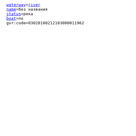
waterway
=
river
name
=без названия
status
=река
boat
=no
gvr:code=03020100212103000011962