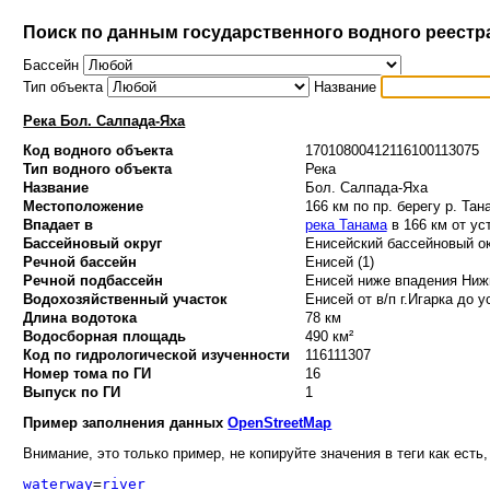
Поиск по данным государственного водного реестр
Бассейн
Тип объекта
Название
Река Бол. Салпада-Яха
Код водного объекта
17010800412116100113075
Тип водного объекта
Река
Название
Бол. Салпада-Яха
Местоположение
166 км по пр. берегу р. Тан
Впадает в
река Танама
в 166 км от ус
Бассейновый округ
Енисейский бассейновый ок
Речной бассейн
Енисей (1)
Речной подбассейн
Енисей ниже впадения Нижн
Водохозяйственный участок
Енисей от в/п г.Игарка до у
Длина водотока
78 км
Водосборная площадь
490 км²
Код по гидрологической изученности
116111307
Номер тома по ГИ
16
Выпуск по ГИ
1
Пример заполнения данных
OpenStreetMap
Внимание, это только пример, не копируйте значения в теги как есть,
waterway
=
river