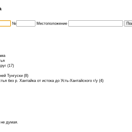
а
№
Местоположение
ама
тья
руг (17)
ей Тунгуски (8)
стья без р. Хантайка от истока до Усть-Хантайского г/у (4)
 не думая.