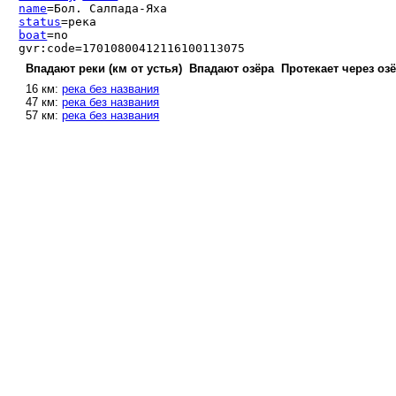
name
=Бол. Салпада-Яха
status
=река
boat
=no
gvr:code=17010800412116100113075
Впадают реки (км от устья)
Впадают озёра
Протекает через оз
16 км:
река без названия
47 км:
река без названия
57 км:
река без названия