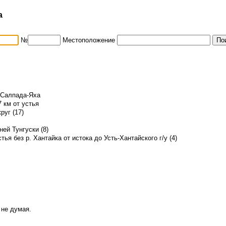
а
№
Местоположение
. Салпада-Яха
 км от устья
руг (17)
ей Тунгуски (8)
стья без р. Хантайка от истока до Усть-Хантайского г/у (4)
 не думая.