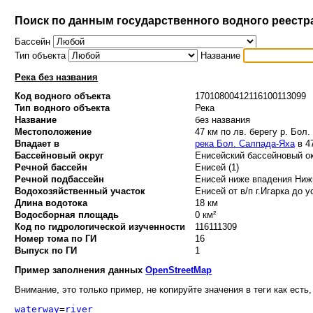
Поиск по данным государственного водного реестр
Бассейн
Тип объекта
Название
Река без названия
Код водного объекта
17010800412116100113099
Тип водного объекта
Река
Название
без названия
Местоположение
47 км по лв. берегу р. Бол
Впадает в
река Бол. Салпада-Яха
в 47
Бассейновый округ
Енисейский бассейновый ок
Речной бассейн
Енисей (1)
Речной подбассейн
Енисей ниже впадения Нижн
Водохозяйственный участок
Енисей от в/п г.Игарка до у
Длина водотока
18 км
Водосборная площадь
0 км²
Код по гидрологической изученности
116111309
Номер тома по ГИ
16
Выпуск по ГИ
1
Пример заполнения данных
OpenStreetMap
Внимание, это только пример, не копируйте значения в теги как есть,
waterway
=
river