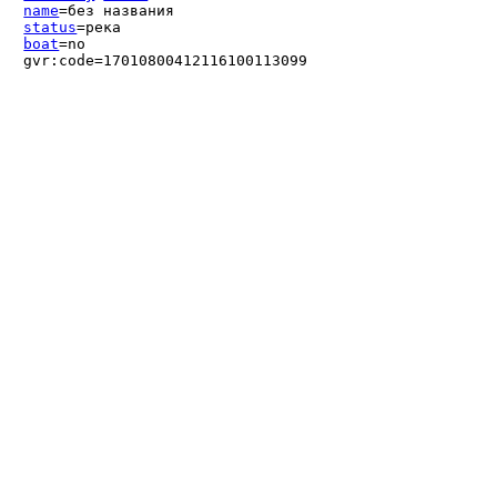
name
=без названия
status
=река
boat
=no
gvr:code=17010800412116100113099