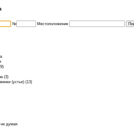
а
№
Местоположение
ма
я
9)
а (3)
винки (устье) (13)
 не думая.