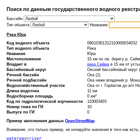
Поиск по данным государственного водного реестр
Бассейн
Тип объекта
Название
Река Юра
Код водного объекта
09010301312110000034032
Тип водного объекта
Река
Название
Юра
Местоположение
15 км по лв. берегу р. Сей
Впадает в
река Сейма
в 15 км от усть
Бассейновый округ
Окский бассейновый округ (
Речной бассейн
Ока (1)
Речной подбассейн
Ока ниже впадения р. Мокш
Водохозяйственный участок
Ока от г. Горбатов до в/п Но
Длина водотока
11 км
Водосборная площадь
0 км²
Код по гидрологической изученности
110003403
Номер тома по ГИ
10
Выпуск по ГИ
0
Пример заполнения данных
OpenStreetMap
Внимание, это только пример, не копируйте значения в теги как есть,
waterway
=
river