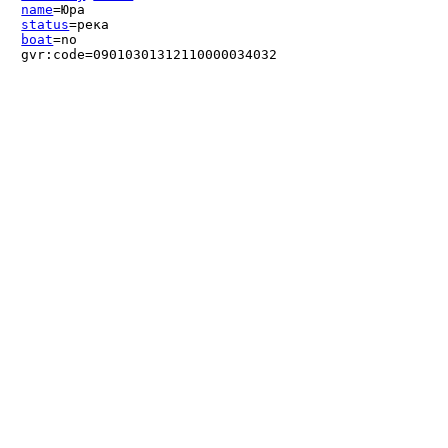
name
=Юра
status
=река
boat
=no
gvr:code=09010301312110000034032