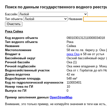
Поиск по данным государственного водного реестр
Бассейн
Тип объекта
Название
Река Сейма
Код водного объекта
09010301312110000034018
Тип водного объекта
Река
Название
Сейма
Местоположение
58 км по лв. берегу р. Ока 
Впадает в
река Ока
в 58 км от устья
Бассейновый округ
Окский бассейновый округ (
Речной бассейн
Ока (1)
Речной подбассейн
Ока ниже впадения р. Мокш
Водохозяйственный участок
Ока от г. Горбатов до в/п Но
Длина водотока
42 км
Водосборная площадь
548 км²
Код по гидрологической изученности
110003401
Номер тома по ГИ
10
Выпуск по ГИ
0
Пример заполнения данных
OpenStreetMap
Внимание, это только пример, не копируйте значения в теги как есть,