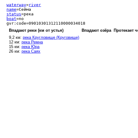
waterway
=
river
name
=Сейма
status
=река
boat
=no
gvr:code=09010301312110000034018
Впадают реки (км от устья)
Впадают озёра
Протекает ч
9,2 км:
река Кругловище (Круговище)
12 км:
река Ремна
15 км:
река Юра
26 км:
река Саях