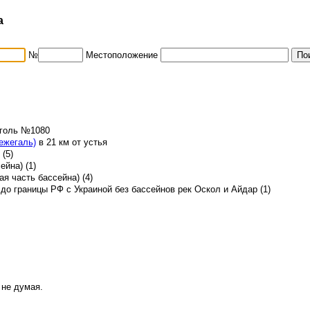
а
№
Местоположение
жеголь №1080
ежегаль)
в 21 км от устья
(5)
ейна) (1)
я часть бассейна) (4)
до границы РФ с Украиной без бассейнов рек Оскол и Айдар (1)
 не думая.