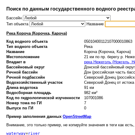
Поиск по данным государственного водного реестр
Бассейн
Тип объекта
Название
Река Короча (Корочка, Кароча)
Код водного объекта
05010400112107000010863
Тип водного объекта
Река
Название
Короча (Корочка, Кароча)
Местоположение
21 км по пр. берегу р. Не
Впадает в
река Нежеголь (Ножгель, Н
Бассейновый округ
Донской бассейновый округ 
Речной бассейн
Дон (российская часть басс
Речной подбассейн
Северский Донец (российска
Водохозяйственный участок
Северский Донец от истока 
Длина водотока
91 км
Водосборная площадь
982 км²
Код по гидрологической изученности
107001086
Номер тома по ГИ
7
Выпуск по ГИ
0
Пример заполнения данных
OpenStreetMap
Внимание, это только пример, не копируйте значения в теги как есть,
waterway
=
river