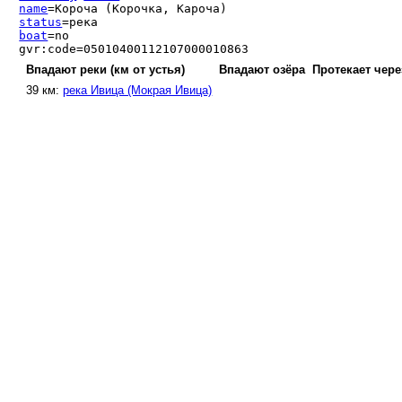
name
=Короча (Корочка, Кароча)
status
=река
boat
=no
gvr:code=05010400112107000010863
Впадают реки (км от устья)
Впадают озёра
Протекает чере
39 км:
река Ивица (Мокрая Ивица)