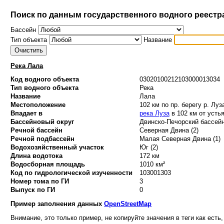
Поиск по данным государственного водного реестр
Бассейн
Тип объекта
Название
Река Лала
Код водного объекта
03020100212103000013034
Тип водного объекта
Река
Название
Лала
Местоположение
102 км по пр. берегу р. Луз
Впадает в
река Луза
в 102 км от усть
Бассейновый округ
Двинско-Печорский бассейн
Речной бассейн
Северная Двина (2)
Речной подбассейн
Малая Северная Двина (1)
Водохозяйственный участок
Юг (2)
Длина водотока
172 км
Водосборная площадь
1010 км²
Код по гидрологической изученности
103001303
Номер тома по ГИ
3
Выпуск по ГИ
0
Пример заполнения данных
OpenStreetMap
Внимание, это только пример, не копируйте значения в теги как есть,