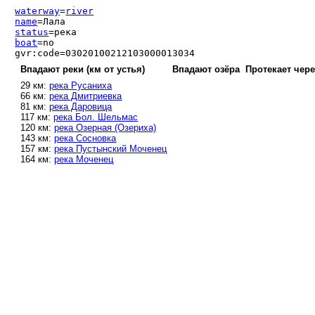
waterway
=
river
name
=Лала
status
=река
boat
=no
gvr:code=03020100212103000013034
Впадают реки (км от устья)
Впадают озёра
Протекает чере
29 км:
река Русаниха
66 км:
река Дмитриевка
81 км:
река Даровица
117 км:
река Бол. Шельмас
120 км:
река Озерная (Озериха)
143 км:
река Сосновка
157 км:
река Пустынский Моченец
164 км:
река Моченец