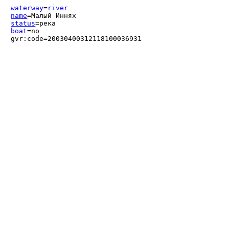
waterway
=
river
name
=Малый Иннях
status
=река
boat
=no
gvr:code=20030400312118100036931