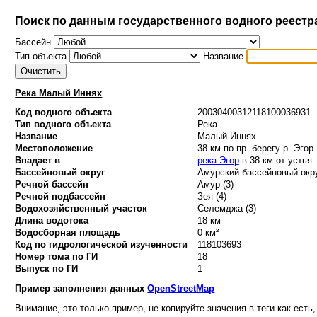
Поиск по данным государственного водного реестр
Бассейн
Тип объекта
Название
Река Малый Иннях
Код водного объекта
20030400312118100036931
Тип водного объекта
Река
Название
Малый Иннях
Местоположение
38 км по пр. берегу р. Эгор
Впадает в
река Эгор
в 38 км от устья
Бассейновый округ
Амурский бассейновый окру
Речной бассейн
Амур (3)
Речной подбассейн
Зея (4)
Водохозяйственный участок
Селемджа (3)
Длина водотока
18 км
Водосборная площадь
0 км²
Код по гидрологической изученности
118103693
Номер тома по ГИ
18
Выпуск по ГИ
1
Пример заполнения данных
OpenStreetMap
Внимание, это только пример, не копируйте значения в теги как есть,