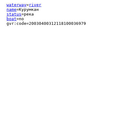
waterway
=
river
name
=Курумкан
status
=река
boat
=no
gvr:code=20030400312118100036979