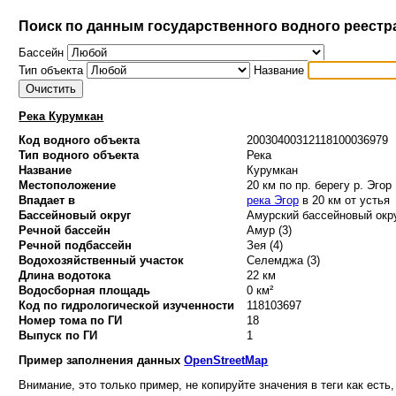
Поиск по данным государственного водного реестр
Бассейн
Тип объекта
Название
Река Курумкан
Код водного объекта
20030400312118100036979
Тип водного объекта
Река
Название
Курумкан
Местоположение
20 км по пр. берегу р. Эгор
Впадает в
река Эгор
в 20 км от устья
Бассейновый округ
Амурский бассейновый окру
Речной бассейн
Амур (3)
Речной подбассейн
Зея (4)
Водохозяйственный участок
Селемджа (3)
Длина водотока
22 км
Водосборная площадь
0 км²
Код по гидрологической изученности
118103697
Номер тома по ГИ
18
Выпуск по ГИ
1
Пример заполнения данных
OpenStreetMap
Внимание, это только пример, не копируйте значения в теги как есть,