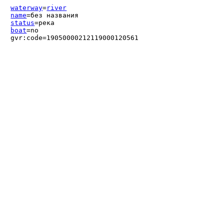
waterway
=
river
name
=без названия
status
=река
boat
=no
gvr:code=19050000212119000120561