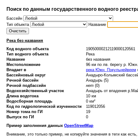
Поиск по данным государственного водного реестр
Бассейн
Тип объекта
Название
Река без названия
Код водного объекта
19050000212119000120561
Тип водного объекта
Река
Название
без названия
Местоположение
96 км по лв. берегу р. Юж
Впадает в
река Южн. Пэкульнейвеем
Бассейновый округ
Анадыро-Колымский бассей
Речной бассейн
Анадырь (5)
Речной подбассейн
нет
(0)
Водохозяйственный участок
Анадырь от впадения р.Май
Длина водотока
10 км
Водосборная площадь
0 км²
Код по гидрологической изученности
119012056
Номер тома по ГИ
19
Выпуск по ГИ
0
Пример заполнения данных
OpenStreetMap
Внимание, это только пример, не копируйте значения в теги как есть,