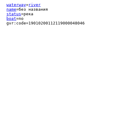
waterway
=
river
name
=без названия
status
=река
boat
=no
gvr:code=19010200112119000048046