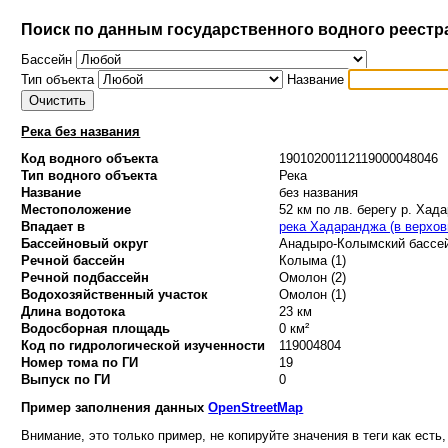
Поиск по данным государственного водного реестр
Бассейн
Тип объекта
Название
Река без названия
Код водного объекта
19010200112119000048046
Тип водного объекта
Река
Название
без названия
Местоположение
52 км по лв. берегу р. Хад
Впадает в
река Хадаранджа (в верхов
Бассейновый округ
Анадыро-Колымский бассей
Речной бассейн
Колыма (1)
Речной подбассейн
Омолон (2)
Водохозяйственный участок
Омолон (1)
Длина водотока
23 км
Водосборная площадь
0 км²
Код по гидрологической изученности
119004804
Номер тома по ГИ
19
Выпуск по ГИ
0
Пример заполнения данных
OpenStreetMap
Внимание, это только пример, не копируйте значения в теги как есть,