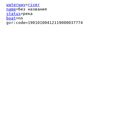
waterway
=
river
name
=без названия
status
=река
boat
=no
gvr:code=19010100412119000037774