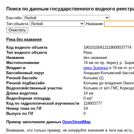
Поиск по данным государственного водного реестр
Бассейн
Тип объекта
Название
Река без названия
Код водного объекта
19010100412119000037774
Тип водного объекта
Река
Название
без названия
Местоположение
74 км по пр. берегу р. Зыря
Впадает в
река Зырянка
в 74 км от ус
Бассейновый округ
Анадыро-Колымский бассей
Речной бассейн
Колыма (1)
Речной подбассейн
Колыма до впадения Омоло
Водохозяйственный участок
Колыма от в/п ГМС.Коркодон
Длина водотока
14 км
Водосборная площадь
0 км²
Код по гидрологической изученности
119003777
Номер тома по ГИ
19
Выпуск по ГИ
0
Пример заполнения данных
OpenStreetMap
Внимание, это только пример, не копируйте значения в теги как есть,