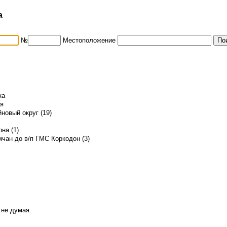
а
№
Местоположение
ка
ья
новый округ (19)
на (1)
чан до в/п ГМС Коркодон (3)
 не думая.