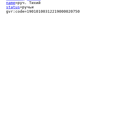
name
=руч. Тихий
status
=ручьи
gvr:code=19010100312219000020750