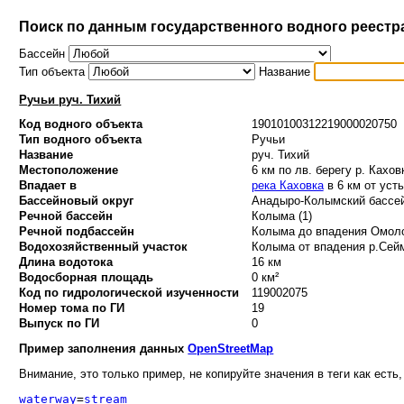
Поиск по данным государственного водного реестр
Бассейн
Тип объекта
Название
Ручьи руч. Тихий
Код водного объекта
19010100312219000020750
Тип водного объекта
Ручьи
Название
руч. Тихий
Местоположение
6 км по лв. берегу р. Кахов
Впадает в
река Каховка
в 6 км от уст
Бассейновый округ
Анадыро-Колымский бассей
Речной бассейн
Колыма (1)
Речной подбассейн
Колыма до впадения Омоло
Водохозяйственный участок
Колыма от впадения р.Сейм
Длина водотока
16 км
Водосборная площадь
0 км²
Код по гидрологической изученности
119002075
Номер тома по ГИ
19
Выпуск по ГИ
0
Пример заполнения данных
OpenStreetMap
Внимание, это только пример, не копируйте значения в теги как есть,
waterway
=
stream