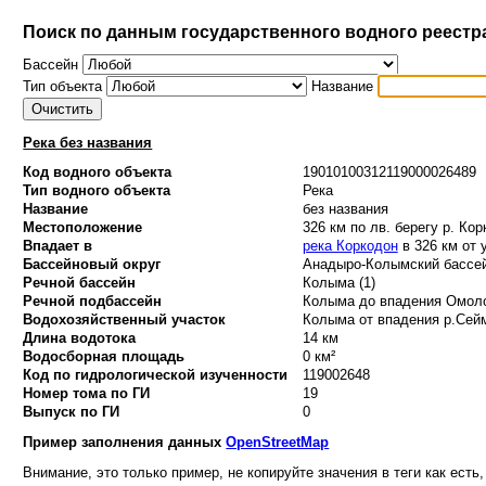
Поиск по данным государственного водного реестр
Бассейн
Тип объекта
Название
Река без названия
Код водного объекта
19010100312119000026489
Тип водного объекта
Река
Название
без названия
Местоположение
326 км по лв. берегу р. Ко
Впадает в
река Коркодон
в 326 км от 
Бассейновый округ
Анадыро-Колымский бассей
Речной бассейн
Колыма (1)
Речной подбассейн
Колыма до впадения Омоло
Водохозяйственный участок
Колыма от впадения р.Сейм
Длина водотока
14 км
Водосборная площадь
0 км²
Код по гидрологической изученности
119002648
Номер тома по ГИ
19
Выпуск по ГИ
0
Пример заполнения данных
OpenStreetMap
Внимание, это только пример, не копируйте значения в теги как есть,