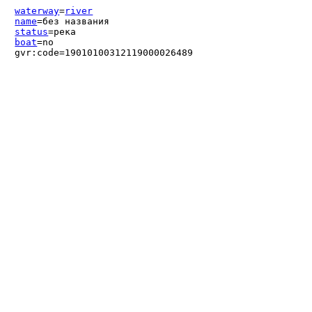
waterway
=
river
name
=без названия
status
=река
boat
=no
gvr:code=19010100312119000026489