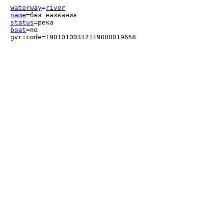
waterway
=
river
name
=без названия
status
=река
boat
=no
gvr:code=19010100312119000019658