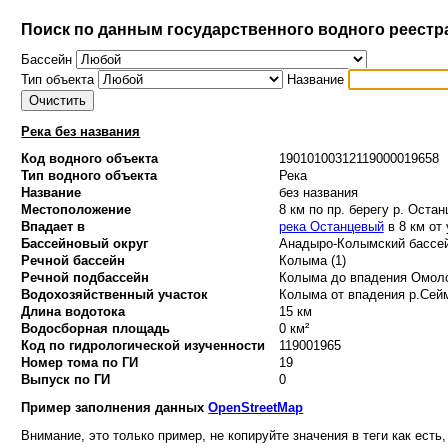
Поиск по данным государственного водного реестр
Бассейн
Тип объекта
Название
Река без названия
Код водного объекта
19010100312119000019658
Тип водного объекта
Река
Название
без названия
Местоположение
8 км по пр. берегу р. Оста
Впадает в
река Останцевый
в 8 км от 
Бассейновый округ
Анадыро-Колымский бассей
Речной бассейн
Колыма (1)
Речной подбассейн
Колыма до впадения Омоло
Водохозяйственный участок
Колыма от впадения р.Сейм
Длина водотока
15 км
Водосборная площадь
0 км²
Код по гидрологической изученности
119001965
Номер тома по ГИ
19
Выпуск по ГИ
0
Пример заполнения данных
OpenStreetMap
Внимание, это только пример, не копируйте значения в теги как есть,