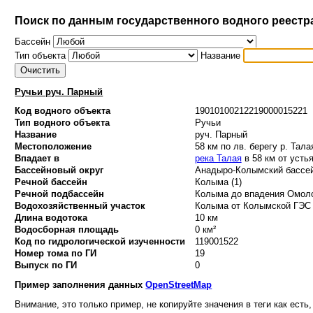
Поиск по данным государственного водного реестр
Бассейн
Тип объекта
Название
Ручьи руч. Парный
Код водного объекта
19010100212219000015221
Тип водного объекта
Ручьи
Название
руч. Парный
Местоположение
58 км по лв. берегу р. Тала
Впадает в
река Талая
в 58 км от усть
Бассейновый округ
Анадыро-Колымский бассей
Речной бассейн
Колыма (1)
Речной подбассейн
Колыма до впадения Омоло
Водохозяйственный участок
Колыма от Колымской ГЭС 
Длина водотока
10 км
Водосборная площадь
0 км²
Код по гидрологической изученности
119001522
Номер тома по ГИ
19
Выпуск по ГИ
0
Пример заполнения данных
OpenStreetMap
Внимание, это только пример, не копируйте значения в теги как есть,