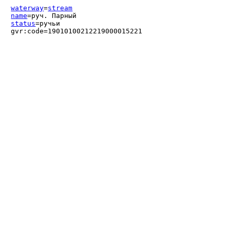
waterway
=
stream
name
=руч. Парный
status
=ручьи
gvr:code=19010100212219000015221