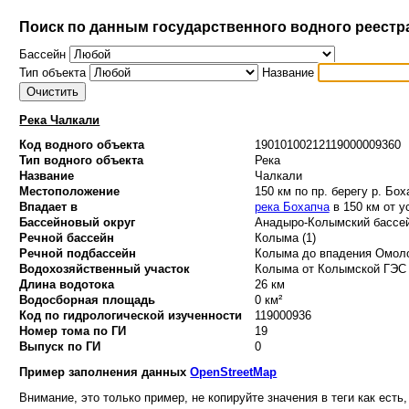
Поиск по данным государственного водного реестр
Бассейн
Тип объекта
Название
Река Чалкали
Код водного объекта
19010100212119000009360
Тип водного объекта
Река
Название
Чалкали
Местоположение
150 км по пр. берегу р. Бох
Впадает в
река Бохапча
в 150 км от у
Бассейновый округ
Анадыро-Колымский бассей
Речной бассейн
Колыма (1)
Речной подбассейн
Колыма до впадения Омоло
Водохозяйственный участок
Колыма от Колымской ГЭС 
Длина водотока
26 км
Водосборная площадь
0 км²
Код по гидрологической изученности
119000936
Номер тома по ГИ
19
Выпуск по ГИ
0
Пример заполнения данных
OpenStreetMap
Внимание, это только пример, не копируйте значения в теги как есть,