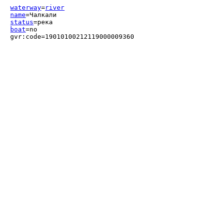
waterway
=
river
name
=Чалкали
status
=река
boat
=no
gvr:code=19010100212119000009360