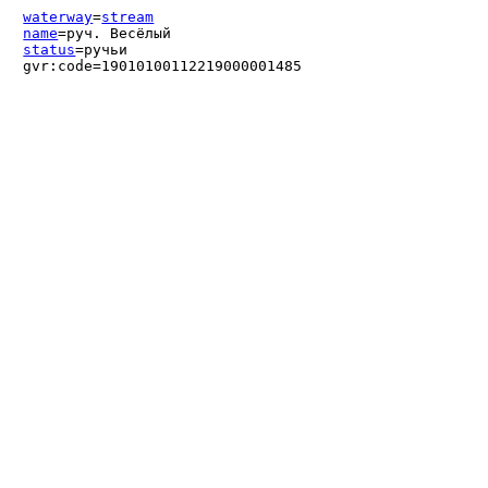
waterway
=
stream
name
=руч. Весёлый
status
=ручьи
gvr:code=19010100112219000001485