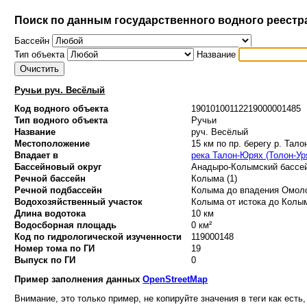
Поиск по данным государственного водного реестр
Бассейн
Тип объекта
Название
Ручьи руч. Весёлый
Код водного объекта
19010100112219000001485
Тип водного объекта
Ручьи
Название
руч. Весёлый
Местоположение
15 км по пр. берегу р. Тал
Впадает в
река Талон-Юрях (Толон-Ур
Бассейновый округ
Анадыро-Колымский бассей
Речной бассейн
Колыма (1)
Речной подбассейн
Колыма до впадения Омоло
Водохозяйственный участок
Колыма от истока до Колым
Длина водотока
10 км
Водосборная площадь
0 км²
Код по гидрологической изученности
119000148
Номер тома по ГИ
19
Выпуск по ГИ
0
Пример заполнения данных
OpenStreetMap
Внимание, это только пример, не копируйте значения в теги как есть,