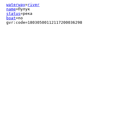
waterway
=
river
name
=Пулук
status
=река
boat
=no
gvr:code=18030500112117200036298