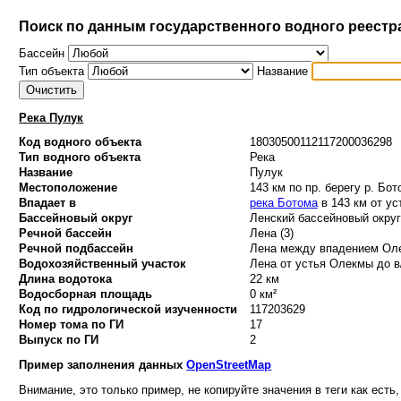
Поиск по данным государственного водного реестр
Бассейн
Тип объекта
Название
Река Пулук
Код водного объекта
18030500112117200036298
Тип водного объекта
Река
Название
Пулук
Местоположение
143 км по пр. берегу р. Бот
Впадает в
река Ботома
в 143 км от ус
Бассейновый округ
Ленский бассейновый округ 
Речной бассейн
Лена (3)
Речной подбассейн
Лена между впадением Оле
Водохозяйственный участок
Лена от устья Олекмы до в/
Длина водотока
22 км
Водосборная площадь
0 км²
Код по гидрологической изученности
117203629
Номер тома по ГИ
17
Выпуск по ГИ
2
Пример заполнения данных
OpenStreetMap
Внимание, это только пример, не копируйте значения в теги как есть,