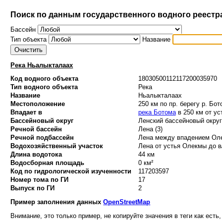
Поиск по данным государственного водного реестр
Бассейн
Тип объекта
Название
Река Ньалыкталаах
Код водного объекта
18030500112117200035970
Тип водного объекта
Река
Название
Ньалыкталаах
Местоположение
250 км по пр. берегу р. Бот
Впадает в
река Ботома
в 250 км от ус
Бассейновый округ
Ленский бассейновый округ 
Речной бассейн
Лена (3)
Речной подбассейн
Лена между впадением Оле
Водохозяйственный участок
Лена от устья Олекмы до в/
Длина водотока
44 км
Водосборная площадь
0 км²
Код по гидрологической изученности
117203597
Номер тома по ГИ
17
Выпуск по ГИ
2
Пример заполнения данных
OpenStreetMap
Внимание, это только пример, не копируйте значения в теги как есть,