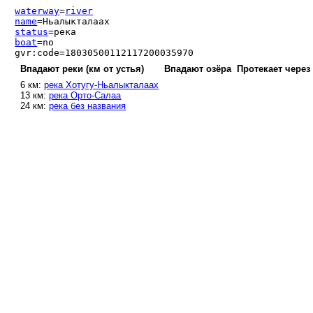
waterway
=
river
name
=Ньалыкталаах
status
=река
boat
=no
gvr:code=18030500112117200035970
Впадают реки (км от устья)
Впадают озёра
Протекает через
6 км:
река Хотугу-Ньалыкталаах
13 км:
река Орто-Салаа
24 км:
река без названия