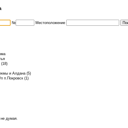
а
№
Местоположение
ома
тья
(18)
кмы и Алдана (5)
п п.Покровск (1)
 не думая.