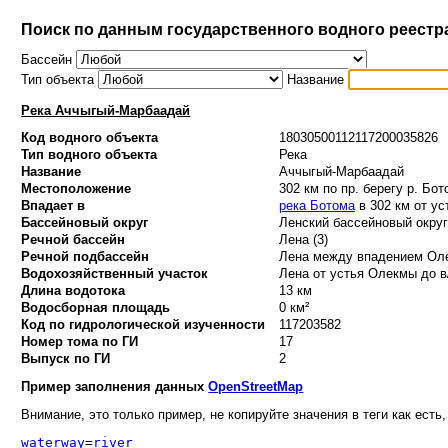
Поиск по данным государственного водного реестр
Бассейн
Тип объекта
Название
Река Аччыгый-Марбаадай
Код водного объекта
18030500112117200035826
Тип водного объекта
Река
Название
Аччыгый-Марбаадай
Местоположение
302 км по пр. берегу р. Бот
Впадает в
река Ботома
в 302 км от ус
Бассейновый округ
Ленский бассейновый округ 
Речной бассейн
Лена (3)
Речной подбассейн
Лена между впадением Оле
Водохозяйственный участок
Лена от устья Олекмы до в/
Длина водотока
13 км
Водосборная площадь
0 км²
Код по гидрологической изученности
117203582
Номер тома по ГИ
17
Выпуск по ГИ
2
Пример заполнения данных
OpenStreetMap
Внимание, это только пример, не копируйте значения в теги как есть,
waterway
=
river