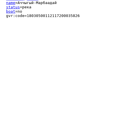
name
=Аччыгый-Марбаадай
status
=река
boat
=no
gvr:code=18030500112117200035826