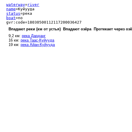
waterway
=
river
name
=Куйууда
status
=река
boat
=no
gvr:code=18030500112117200036427
Впадают реки (км от устья)
Впадают озёра
Протекает через оз
9,2 км:
река Дарданг
16 км:
река Таас-Куйууда
19 км:
река Айан-Куйууда