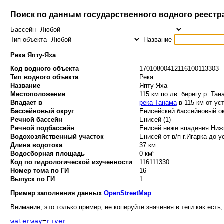
Поиск по данным государственного водного реестр
Бассейн
Тип объекта
Название
Река Япту-Яха
Код водного объекта
17010800412116100113303
Тип водного объекта
Река
Название
Япту-Яха
Местоположение
115 км по лв. берегу р. Тан
Впадает в
река Танама
в 115 км от ус
Бассейновый округ
Енисейский бассейновый ок
Речной бассейн
Енисей (1)
Речной подбассейн
Енисей ниже впадения Нижн
Водохозяйственный участок
Енисей от в/п г.Игарка до у
Длина водотока
37 км
Водосборная площадь
0 км²
Код по гидрологической изученности
116111330
Номер тома по ГИ
16
Выпуск по ГИ
1
Пример заполнения данных
OpenStreetMap
Внимание, это только пример, не копируйте значения в теги как есть,
waterway
=
river