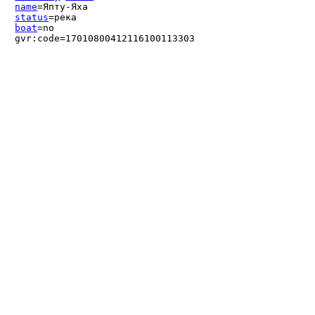
name
=Япту-Яха
status
=река
boat
=no
gvr:code=17010800412116100113303