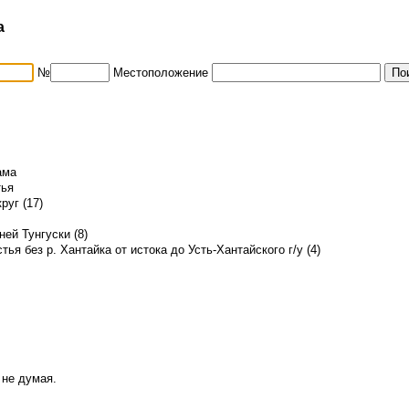
а
№
Местоположение
ама
тья
руг (17)
ей Тунгуски (8)
стья без р. Хантайка от истока до Усть-Хантайского г/у (4)
 не думая.