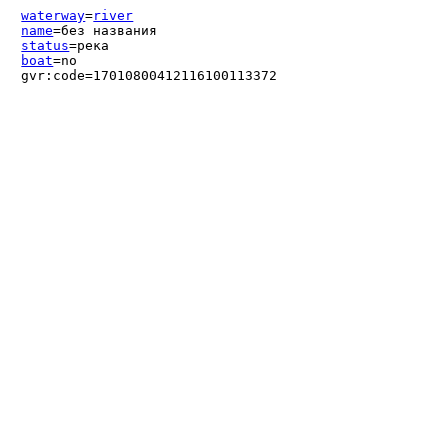
waterway
=
river
name
=без названия
status
=река
boat
=no
gvr:code=17010800412116100113372