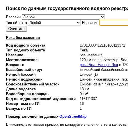
Поиск по данным государственного водного реестр
Бассейн
Тип объекта
Название
Река без названия
Код водного объекта
17010800412116100113372
Тип водного объекта
Река
Название
без названия
Местоположение
120 км по пр. берегу р. Бо
Впадает в
река Бол. Нанере-Яха
в 120
Бассейновый округ
Енисейский бассейновый ок
Речной бассейн
Енисей (1)
Речной подбассейн
Енисей ниже впадения Нижн
Водохозяйственный участок
Енисей от в/п г.Игарка до у
Длина водотока
13 км
Водосборная площадь
0 км²
Код по гидрологической изученности
116111337
Номер тома по ГИ
16
Выпуск по ГИ
1
Пример заполнения данных
OpenStreetMap
Внимание, это только пример, не копируйте значения в теги как есть,