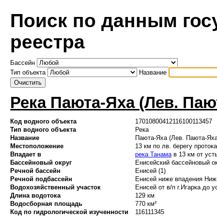
Поиск по данным гос
реестра
Бассейн
Тип объекта
Название
Река Паюта-Яха (Лев. Паю
Код водного объекта
17010800412116100113457
Тип водного объекта
Река
Название
Паюта-Яха (Лев. Паюта-Яха
Местоположение
13 км по лв. берегу проток
Впадает в
река Танама
в 13 км от уст
Бассейновый округ
Енисейский бассейновый ок
Речной бассейн
Енисей (1)
Речной подбассейн
Енисей ниже впадения Нижн
Водохозяйственный участок
Енисей от в/п г.Игарка до у
Длина водотока
129 км
Водосборная площадь
770 км²
Код по гидрологической изученности
116111345