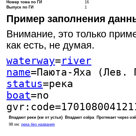
Номер тома по ГИ
16
Выпуск по ГИ
1
Пример заполнения дан
Внимание, это только приме
как есть, не думая.
waterway
=
river
name
=Паюта-Яха (Лев. 
status
=река
boat
=no
gvr:code=170108004121
Впадают реки (км от устья)
Впадают озёра
Протекает через оз
98 км:
река без названия