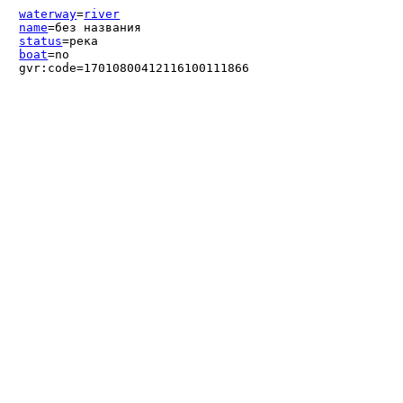
waterway
=
river
name
=без названия
status
=река
boat
=no
gvr:code=17010800412116100111866