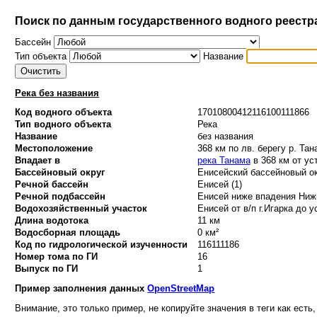
Поиск по данным государственного водного реестр
Бассейн
Тип объекта
Название
Река без названия
Код водного объекта
17010800412116100111866
Тип водного объекта
Река
Название
без названия
Местоположение
368 км по лв. берегу р. Тан
Впадает в
река Танама
в 368 км от ус
Бассейновый округ
Енисейский бассейновый ок
Речной бассейн
Енисей (1)
Речной подбассейн
Енисей ниже впадения Нижн
Водохозяйственный участок
Енисей от в/п г.Игарка до у
Длина водотока
11 км
Водосборная площадь
0 км²
Код по гидрологической изученности
116111186
Номер тома по ГИ
16
Выпуск по ГИ
1
Пример заполнения данных
OpenStreetMap
Внимание, это только пример, не копируйте значения в теги как есть,