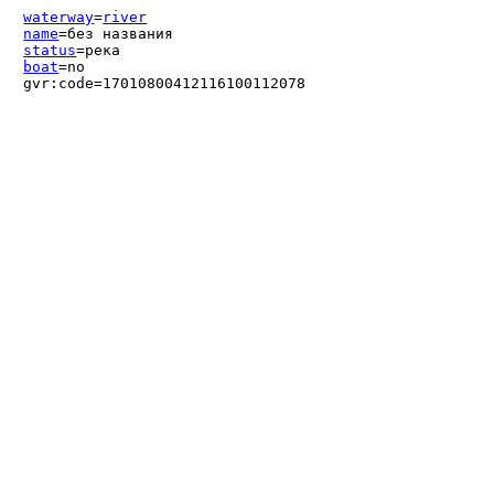
waterway
=
river
name
=без названия
status
=река
boat
=no
gvr:code=17010800412116100112078