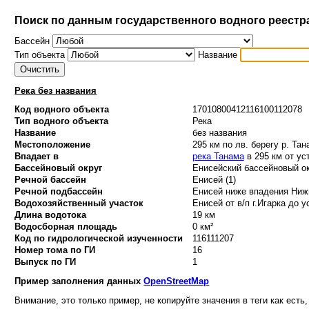
Поиск по данным государственного водного реестр
Бассейн
Тип объекта
Название
Река без названия
Код водного объекта
17010800412116100112078
Тип водного объекта
Река
Название
без названия
Местоположение
295 км по лв. берегу р. Тан
Впадает в
река Танама
в 295 км от ус
Бассейновый округ
Енисейский бассейновый ок
Речной бассейн
Енисей (1)
Речной подбассейн
Енисей ниже впадения Нижн
Водохозяйственный участок
Енисей от в/п г.Игарка до у
Длина водотока
19 км
Водосборная площадь
0 км²
Код по гидрологической изученности
116111207
Номер тома по ГИ
16
Выпуск по ГИ
1
Пример заполнения данных
OpenStreetMap
Внимание, это только пример, не копируйте значения в теги как есть,