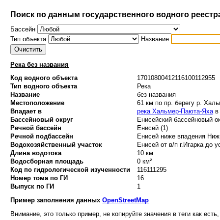
Поиск по данным государственного водного реестр
Бассейн
Тип объекта
Название
Река без названия
Код водного объекта
17010800412116100112955
Тип водного объекта
Река
Название
без названия
Местоположение
61 км по пр. берегу р. Хал
Впадает в
река Хальмер-Паюта-Яха
в 
Бассейновый округ
Енисейский бассейновый ок
Речной бассейн
Енисей (1)
Речной подбассейн
Енисей ниже впадения Нижн
Водохозяйственный участок
Енисей от в/п г.Игарка до у
Длина водотока
10 км
Водосборная площадь
0 км²
Код по гидрологической изученности
116111295
Номер тома по ГИ
16
Выпуск по ГИ
1
Пример заполнения данных
OpenStreetMap
Внимание, это только пример, не копируйте значения в теги как есть,