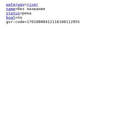
waterway
=
river
name
=без названия
status
=река
boat
=no
gvr:code=17010800412116100112955