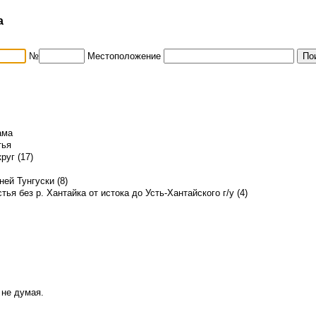
а
№
Местоположение
ама
тья
руг (17)
ей Тунгуски (8)
стья без р. Хантайка от истока до Усть-Хантайского г/у (4)
 не думая.