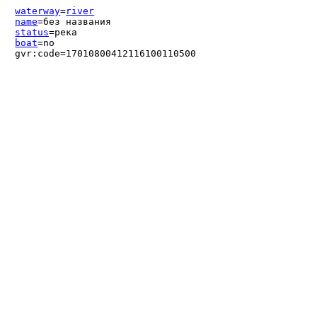
waterway
=
river
name
=без названия
status
=река
boat
=no
gvr:code=17010800412116100110500