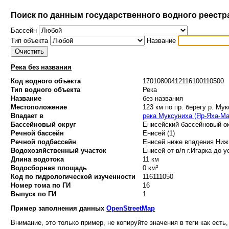
Поиск по данным государственного водного реестр
Бассейн
Тип объекта
Название
Река без названия
Код водного объекта
17010800412116100110500
Тип водного объекта
Река
Название
без названия
Местоположение
123 км по пр. берегу р. Му
Впадает в
река Муксуниха (Яр-Яха-Ма
Бассейновый округ
Енисейский бассейновый ок
Речной бассейн
Енисей (1)
Речной подбассейн
Енисей ниже впадения Нижн
Водохозяйственный участок
Енисей от в/п г.Игарка до у
Длина водотока
11 км
Водосборная площадь
0 км²
Код по гидрологической изученности
116111050
Номер тома по ГИ
16
Выпуск по ГИ
1
Пример заполнения данных
OpenStreetMap
Внимание, это только пример, не копируйте значения в теги как есть,