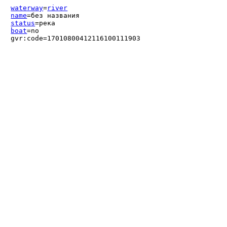
waterway
=
river
name
=без названия
status
=река
boat
=no
gvr:code=17010800412116100111903