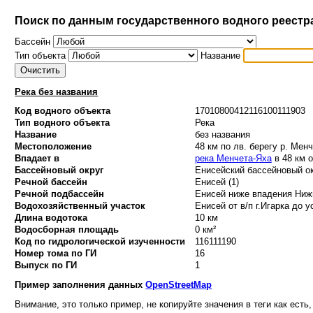
Поиск по данным государственного водного реестр
Бассейн
Тип объекта
Название
Река без названия
Код водного объекта
17010800412116100111903
Тип водного объекта
Река
Название
без названия
Местоположение
48 км по лв. берегу р. Мен
Впадает в
река Менчета-Яха
в 48 км о
Бассейновый округ
Енисейский бассейновый ок
Речной бассейн
Енисей (1)
Речной подбассейн
Енисей ниже впадения Нижн
Водохозяйственный участок
Енисей от в/п г.Игарка до у
Длина водотока
10 км
Водосборная площадь
0 км²
Код по гидрологической изученности
116111190
Номер тома по ГИ
16
Выпуск по ГИ
1
Пример заполнения данных
OpenStreetMap
Внимание, это только пример, не копируйте значения в теги как есть,