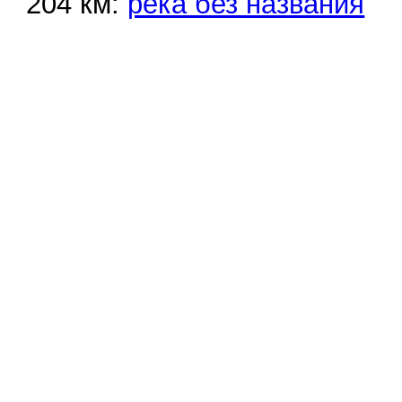
204 км:
река без названия