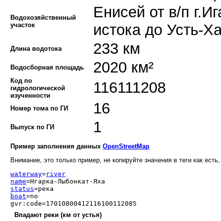
Енисей от в/п г.И
Водохозяйственный
участок
истока до Усть-Ха
233 км
Длина водотока
2020 км²
Водосборная площадь
Код по
116111208
гидрологической
изученности
16
Номер тома по ГИ
1
Выпуск по ГИ
Пример заполнения данных
OpenStreetMap
Внимание, это только пример, не копируйте значения в теги как есть,
waterway
=
river
name
=Нгарка-Лыбонкат-Яха
status
=река
boat
=no
gvr:code=17010800412116100112085
Впадают реки (км от устья)