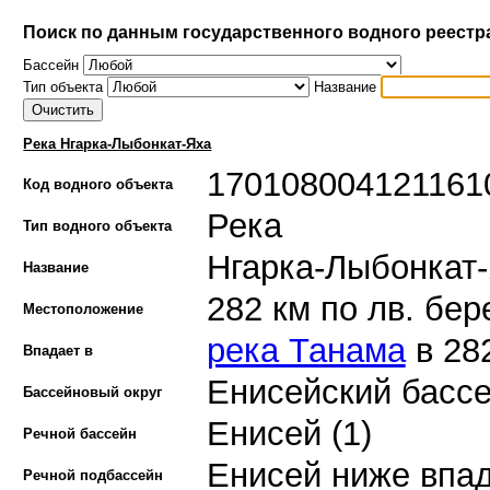
Поиск по данным государственного водного реестр
Бассейн
Тип объекта
Название
Река Нгарка-Лыбонкат-Яха
170108004121161
Код водного объекта
Река
Тип водного объекта
Нгарка-Лыбонкат
Название
282 км по лв. бер
Местоположение
река Танама
в 282
Впадает в
Енисейский бассе
Бассейновый округ
Енисей (1)
Речной бассейн
Енисей ниже впад
Речной подбассейн