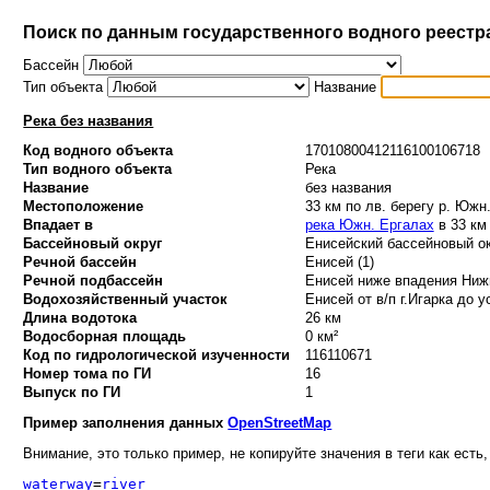
Поиск по данным государственного водного реестр
Бассейн
Тип объекта
Название
Река без названия
Код водного объекта
17010800412116100106718
Тип водного объекта
Река
Название
без названия
Местоположение
33 км по лв. берегу р. Южн
Впадает в
река Южн. Ергалах
в 33 км
Бассейновый округ
Енисейский бассейновый ок
Речной бассейн
Енисей (1)
Речной подбассейн
Енисей ниже впадения Нижн
Водохозяйственный участок
Енисей от в/п г.Игарка до у
Длина водотока
26 км
Водосборная площадь
0 км²
Код по гидрологической изученности
116110671
Номер тома по ГИ
16
Выпуск по ГИ
1
Пример заполнения данных
OpenStreetMap
Внимание, это только пример, не копируйте значения в теги как есть,
waterway
=
river