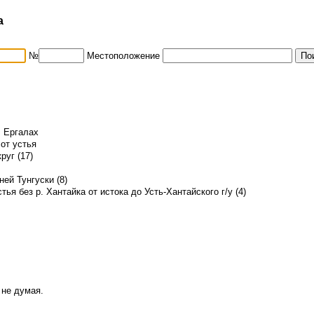
а
№
Местоположение
. Ергалах
 от устья
руг (17)
ей Тунгуски (8)
стья без р. Хантайка от истока до Усть-Хантайского г/у (4)
 не думая.