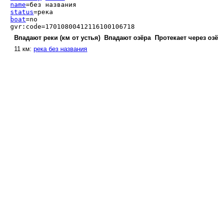
name
=без названия
status
=река
boat
=no
gvr:code=17010800412116100106718
Впадают реки (км от устья)
Впадают озёра
Протекает через оз
11 км:
река без названия