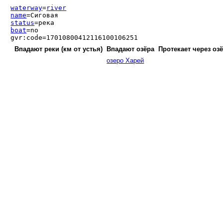
waterway
=
river
name
=Сиговая
status
=река
boat
=no
gvr:code=17010800412116100106251
Впадают реки (км от устья)
Впадают озёра
Протекает через оз
озеро Харей