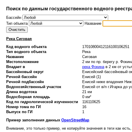
Поиск по данным государственного водного реестр
Бассейн
Тип объекта
Название
Река Сиговая
Код водного объекта
17010800412116100106251
Тип водного объекта
Река
Название
Сиговая
Местоположение
2 км по пр. берегу р. Фокин
Впадает в
река Фокина
в 2 км от усть
Бассейновый округ
Енисейский бассейновый ок
Речной бассейн
Енисей (1)
Речной подбассейн
Енисей ниже впадения Нижн
Водохозяйственный участок
Енисей от в/п г.Игарка до у
Длина водотока
21 км
Водосборная площадь
0 км²
Код по гидрологической изученности
116110625
Номер тома по ГИ
16
Выпуск по ГИ
1
Пример заполнения данных
OpenStreetMap
Внимание, это только пример, не копируйте значения в теги как есть,