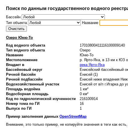
Поиск по данным государственного водного реестр
Бассейн
Тип объекта
Название
Озеро Юню-То
Код водного объекта
17010800411116100009140
Тип водного объекта
Озеро
Название
Юню-То
Местоположение
р. Ярто-Яха, в 13 км к ЮЗ 
Впадает в
река Ярто-Яха
Бассейновый округ
Енисейский бассейновый ок
Речной бассейн
Енисей (1)
Речной подбассейн
Енисей ниже впадения Нижн
Водохозяйственный участок
Енисей от в/п г.Игарка до у
Площадь водоёма
1 км²
Водосборная площадь
0 км²
Код по гидрологической изученности
216100914
Номер тома по ГИ
16
Выпуск по ГИ
1
Пример заполнения данных
OpenStreetMap
Внимание, это только пример, не копируйте значения в теги как есть,