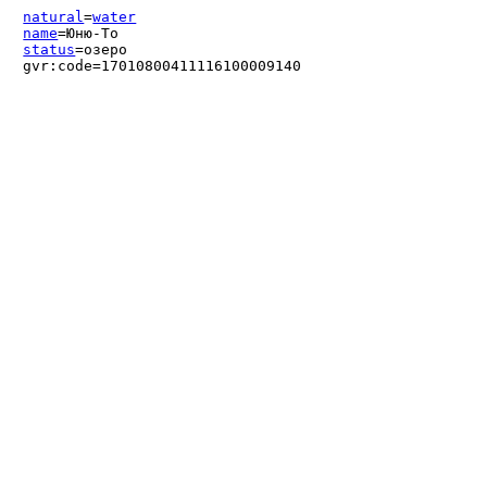
natural
=
water
name
=Юню-То
status
=озеро
gvr:code=17010800411116100009140