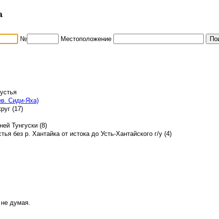
а
№
Местоположение
 устья
ев. Сиди-Яха)
руг (17)
ей Тунгуски (8)
стья без р. Хантайка от истока до Усть-Хантайского г/у (4)
 не думая.