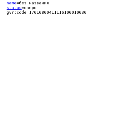
name
=без названия
status
=озеро
gvr:code=17010800411116100010030