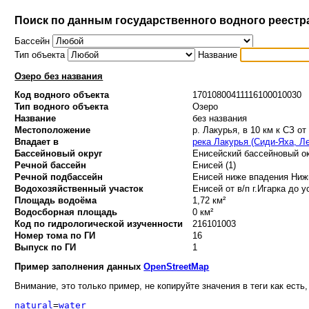
Поиск по данным государственного водного реестр
Бассейн
Тип объекта
Название
Озеро без названия
Код водного объекта
17010800411116100010030
Тип водного объекта
Озеро
Название
без названия
Местоположение
р. Лакурья, в 10 км к СЗ от
Впадает в
река Лакурья (Сиди-Яха, Л
Бассейновый округ
Енисейский бассейновый ок
Речной бассейн
Енисей (1)
Речной подбассейн
Енисей ниже впадения Нижн
Водохозяйственный участок
Енисей от в/п г.Игарка до у
Площадь водоёма
1,72 км²
Водосборная площадь
0 км²
Код по гидрологической изученности
216101003
Номер тома по ГИ
16
Выпуск по ГИ
1
Пример заполнения данных
OpenStreetMap
Внимание, это только пример, не копируйте значения в теги как есть,
natural
=
water