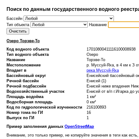
Поиск по данным государственного водного реестр
Бассейн
Тип объекта
Название
Озеро Торэве-То
Код водного объекта
17010800411116100008938
Тип водного объекта
Озеро
Название
Торэве-То
Местоположение
р. Муссуй-Яха, в 4 км к З о
Впадает в
река Муссуй-Яха
Бассейновый округ
Енисейский бассейновый ок
Речной бассейн
Енисей (1)
Речной подбассейн
Енисей ниже впадения Нижн
Водохозяйственный участок
Енисей от в/п г.Игарка до у
Площадь водоёма
1 км²
Водосборная площадь
0 км²
Код по гидрологической изученности
216100893
Номер тома по ГИ
16
Выпуск по ГИ
1
Пример заполнения данных
OpenStreetMap
Внимание, это только пример, не копируйте значения в теги как есть,