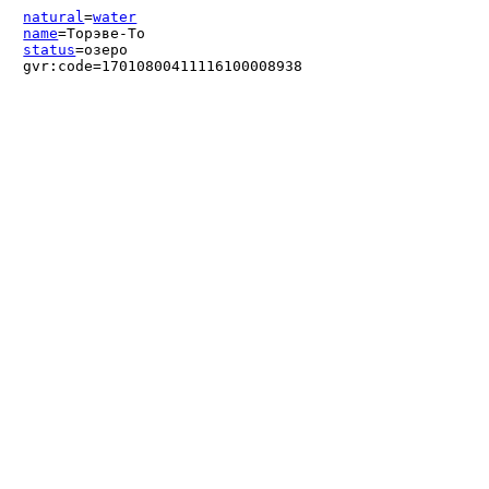
natural
=
water
name
=Торэве-То
status
=озеро
gvr:code=17010800411116100008938