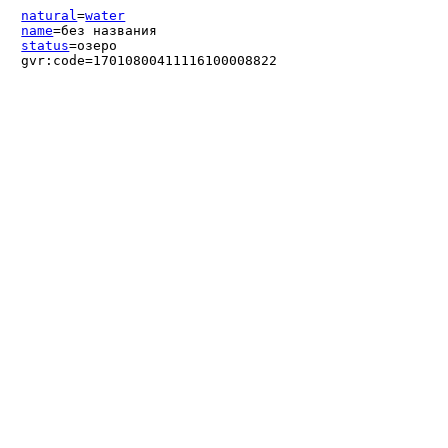
natural
=
water
name
=без названия
status
=озеро
gvr:code=17010800411116100008822