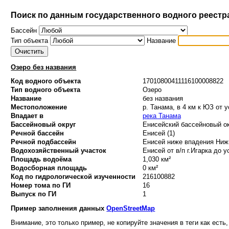
Поиск по данным государственного водного реестр
Бассейн
Тип объекта
Название
Озеро без названия
Код водного объекта
17010800411116100008822
Тип водного объекта
Озеро
Название
без названия
Местоположение
р. Танама, в 4 км к ЮЗ от 
Впадает в
река Танама
Бассейновый округ
Енисейский бассейновый ок
Речной бассейн
Енисей (1)
Речной подбассейн
Енисей ниже впадения Нижн
Водохозяйственный участок
Енисей от в/п г.Игарка до у
Площадь водоёма
1,030 км²
Водосборная площадь
0 км²
Код по гидрологической изученности
216100882
Номер тома по ГИ
16
Выпуск по ГИ
1
Пример заполнения данных
OpenStreetMap
Внимание, это только пример, не копируйте значения в теги как есть,