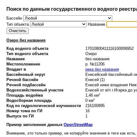
Поиск по данным государственного водного реестр
Бассейн
Тип объекта
Название
Озеро без названия
Код водного объекта
17010800411116100008952
Тип водного объекта
Озеро
Название
без названия
Местоположение
р. №11206
Впадает в
река без названия
Бассейновый округ
Енисейский бассейновый ок
Речной бассейн
Енисей (1)
Речной подбассейн
Енисей ниже впадения Нижн
Водохозяйственный участок
Енисей от в/п г.Игарка до у
Площадь водоёма
1,46 км²
Водосборная площадь
0 км²
Код по гидрологической изученности
216100895
Номер тома по ГИ
16
Выпуск по ГИ
1
Пример заполнения данных
OpenStreetMap
Внимание, это только пример, не копируйте значения в теги как есть,