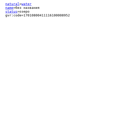
natural
=
water
name
=без названия
status
=озеро
gvr:code=17010800411116100008952