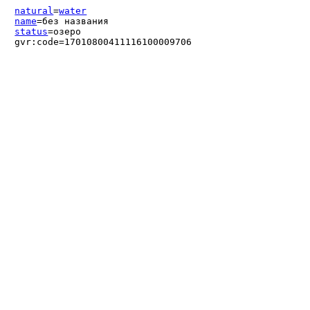
natural
=
water
name
=без названия
status
=озеро
gvr:code=17010800411116100009706