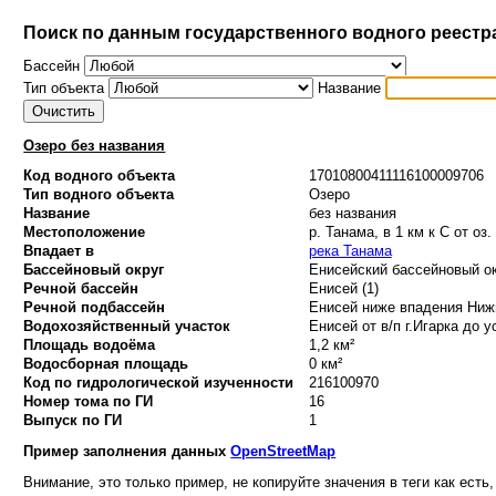
Поиск по данным государственного водного реестр
Бассейн
Тип объекта
Название
Озеро без названия
Код водного объекта
17010800411116100009706
Тип водного объекта
Озеро
Название
без названия
Местоположение
р. Танама, в 1 км к С от оз.
Впадает в
река Танама
Бассейновый округ
Енисейский бассейновый ок
Речной бассейн
Енисей (1)
Речной подбассейн
Енисей ниже впадения Нижн
Водохозяйственный участок
Енисей от в/п г.Игарка до у
Площадь водоёма
1,2 км²
Водосборная площадь
0 км²
Код по гидрологической изученности
216100970
Номер тома по ГИ
16
Выпуск по ГИ
1
Пример заполнения данных
OpenStreetMap
Внимание, это только пример, не копируйте значения в теги как есть,