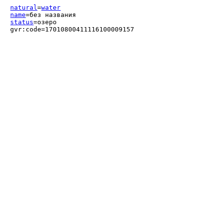
natural
=
water
name
=без названия
status
=озеро
gvr:code=17010800411116100009157