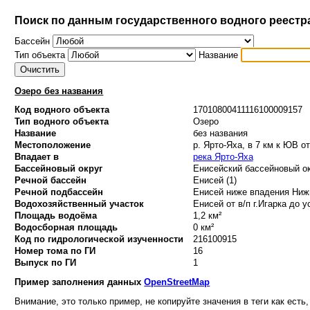
Поиск по данным государственного водного реестр
Бассейн
Тип объекта
Название
Озеро без названия
Код водного объекта
17010800411116100009157
Тип водного объекта
Озеро
Название
без названия
Местоположение
р. Ярто-Яха, в 7 км к ЮВ о
Впадает в
река Ярто-Яха
Бассейновый округ
Енисейский бассейновый ок
Речной бассейн
Енисей (1)
Речной подбассейн
Енисей ниже впадения Нижн
Водохозяйственный участок
Енисей от в/п г.Игарка до у
Площадь водоёма
1,2 км²
Водосборная площадь
0 км²
Код по гидрологической изученности
216100915
Номер тома по ГИ
16
Выпуск по ГИ
1
Пример заполнения данных
OpenStreetMap
Внимание, это только пример, не копируйте значения в теги как есть,