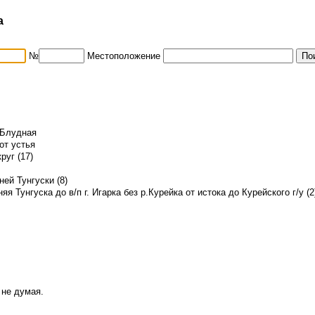
а
№
Местоположение
. Блудная
от устья
руг (17)
ей Тунгуски (8)
я Тунгуска до в/п г. Игарка без р.Курейка от истока до Курейского г/у (2
 не думая.