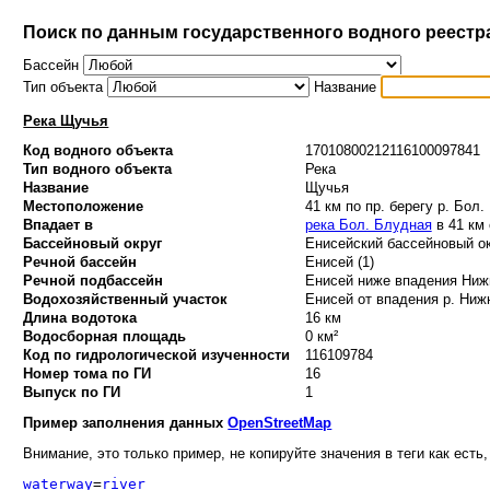
Поиск по данным государственного водного реестр
Бассейн
Тип объекта
Название
Река Щучья
Код водного объекта
17010800212116100097841
Тип водного объекта
Река
Название
Щучья
Местоположение
41 км по пр. берегу р. Бол
Впадает в
река Бол. Блудная
в 41 км 
Бассейновый округ
Енисейский бассейновый ок
Речной бассейн
Енисей (1)
Речной подбассейн
Енисей ниже впадения Нижн
Водохозяйственный участок
Енисей от впадения р. Нижня
Длина водотока
16 км
Водосборная площадь
0 км²
Код по гидрологической изученности
116109784
Номер тома по ГИ
16
Выпуск по ГИ
1
Пример заполнения данных
OpenStreetMap
Внимание, это только пример, не копируйте значения в теги как есть,
waterway
=
river