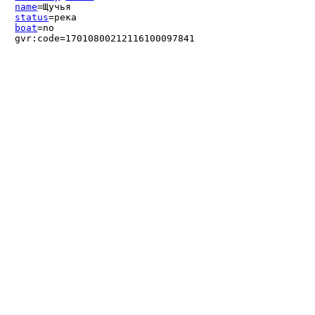
name
=Щучья
status
=река
boat
=no
gvr:code=17010800212116100097841