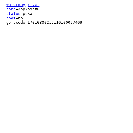
waterway
=
river
name
=Хэркэхэль
status
=река
boat
=no
gvr:code=17010800212116100097469