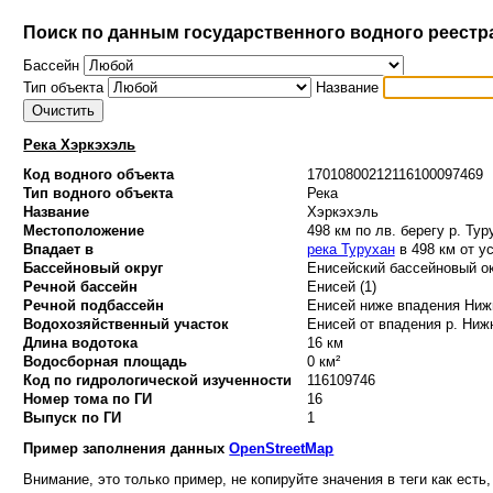
Поиск по данным государственного водного реестр
Бассейн
Тип объекта
Название
Река Хэркэхэль
Код водного объекта
17010800212116100097469
Тип водного объекта
Река
Название
Хэркэхэль
Местоположение
498 км по лв. берегу р. Тур
Впадает в
река Турухан
в 498 км от у
Бассейновый округ
Енисейский бассейновый ок
Речной бассейн
Енисей (1)
Речной подбассейн
Енисей ниже впадения Нижн
Водохозяйственный участок
Енисей от впадения р. Нижня
Длина водотока
16 км
Водосборная площадь
0 км²
Код по гидрологической изученности
116109746
Номер тома по ГИ
16
Выпуск по ГИ
1
Пример заполнения данных
OpenStreetMap
Внимание, это только пример, не копируйте значения в теги как есть,