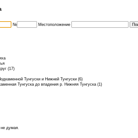
а
№
Местоположение
иха
тья
руг (17)
дкаменной Тунгуски и Нижней Тунгуски (6)
аменная Тунгуска до впадения р. Нижняя Тунгуска (1)
 не думая.