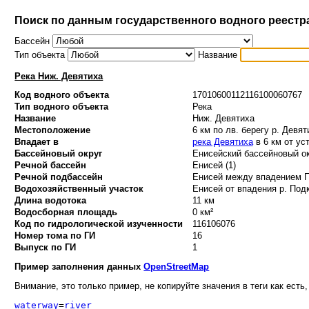
Поиск по данным государственного водного реестр
Бассейн
Тип объекта
Название
Река Ниж. Девятиха
Код водного объекта
17010600112116100060767
Тип водного объекта
Река
Название
Ниж. Девятиха
Местоположение
6 км по лв. берегу р. Девят
Впадает в
река Девятиха
в 6 км от ус
Бассейновый округ
Енисейский бассейновый ок
Речной бассейн
Енисей (1)
Речной подбассейн
Енисей между впадением По
Водохозяйственный участок
Енисей от впадения р. Подк
Длина водотока
11 км
Водосборная площадь
0 км²
Код по гидрологической изученности
116106076
Номер тома по ГИ
16
Выпуск по ГИ
1
Пример заполнения данных
OpenStreetMap
Внимание, это только пример, не копируйте значения в теги как есть,
waterway
=
river