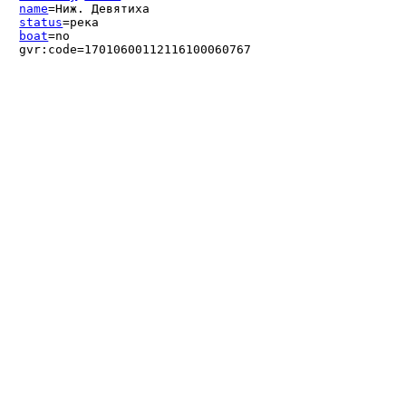
name
=Ниж. Девятиха
status
=река
boat
=no
gvr:code=17010600112116100060767