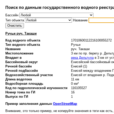
Поиск по данным государственного водного реестр
Бассейн
Тип объекта
Название
Ручьи руч. Такаши
Код водного объекта
17010600112216100055272
Тип водного объекта
Ручьи
Название
руч. Такаши
Местоположение
3 км по пр. берегу р. Дельт
Впадает в
река Дельтула
в 3 км от ус
Бассейновый округ
Енисейский бассейновый ок
Речной бассейн
Енисей (1)
Речной подбассейн
Енисей между впадением По
Водохозяйственный участок
Енисей от впадения р. Подк
Длина водотока
11 км
Водосборная площадь
0 км²
Код по гидрологической изученности
116105527
Номер тома по ГИ
16
Выпуск по ГИ
1
Пример заполнения данных
OpenStreetMap
Внимание, это только пример, не копируйте значения в теги как есть,