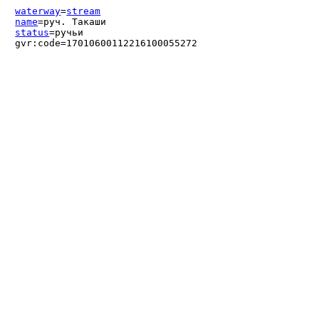
waterway
=
stream
name
=руч. Такаши
status
=ручьи
gvr:code=17010600112216100055272