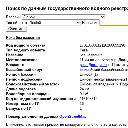
Поиск по данным государственного водного реестр
Бассейн
Тип объекта
Название
Река без названия
Код водного объекта
17010600112116100055190
Тип водного объекта
Река
Название
без названия
Местоположение
11 км по лв. берегу р. Дюг
Впадает в
река Дюгадякит
в 11 км от 
Бассейновый округ
Енисейский бассейновый ок
Речной бассейн
Енисей (1)
Речной подбассейн
Енисей между впадением По
Водохозяйственный участок
Енисей от впадения р. Подк
Длина водотока
24 км
Водосборная площадь
0 км²
Код по гидрологической изученности
116105519
Номер тома по ГИ
16
Выпуск по ГИ
1
Пример заполнения данных
OpenStreetMap
Внимание, это только пример, не копируйте значения в теги как есть,