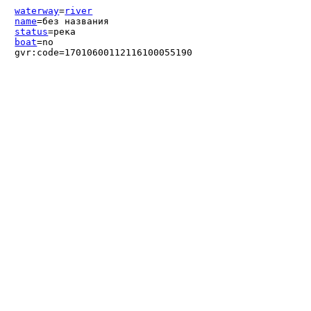
waterway
=
river
name
=без названия
status
=река
boat
=no
gvr:code=17010600112116100055190