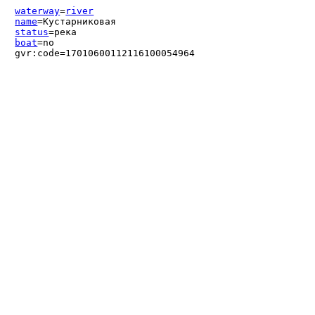
waterway
=
river
name
=Кустарниковая
status
=река
boat
=no
gvr:code=17010600112116100054964