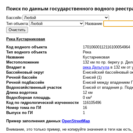
Поиск по данным государственного водного реестр
Бассейн
Тип объекта
Название
Река Кустарниковая
Код водного объекта
17010600112116100054964
Тип водного объекта
Река
Название
Кустарниковая
Местоположение
132 км по пр. берегу р. Де
Впадает в
река Дельтула
в 132 км от 
Бассейновый округ
Енисейский бассейновый ок
Речной бассейн
Енисей (1)
Речной подбассейн
Енисей между впадением По
Водохозяйственный участок
Енисей от впадения р. Подк
Длина водотока
12 км
Водосборная площадь
0 км²
Код по гидрологической изученности
116105496
Номер тома по ГИ
16
Выпуск по ГИ
1
Пример заполнения данных
OpenStreetMap
Внимание, это только пример, не копируйте значения в теги как есть,