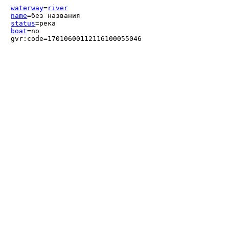
waterway
=
river
name
=без названия
status
=река
boat
=no
gvr:code=17010600112116100055046