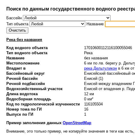
Поиск по данным государственного водного реестр
Бассейн
Тип объекта
Название
Река без названия
Код водного объекта
17010600112116100055046
Тип водного объекта
Река
Название
без названия
Местоположение
6 км по лв. берегу р. Дель
Впадает в
река Дельтуликон
в 6 км от
Бассейновый округ
Енисейский бассейновый ок
Речной бассейн
Енисей (1)
Речной подбассейн
Енисей между впадением По
Водохозяйственный участок
Енисей от впадения р. Подк
Длина водотока
12 км
Водосборная площадь
0 км²
Код по гидрологической изученности
116105504
Номер тома по ГИ
16
Выпуск по ГИ
1
Пример заполнения данных
OpenStreetMap
Внимание, это только пример, не копируйте значения в теги как есть,